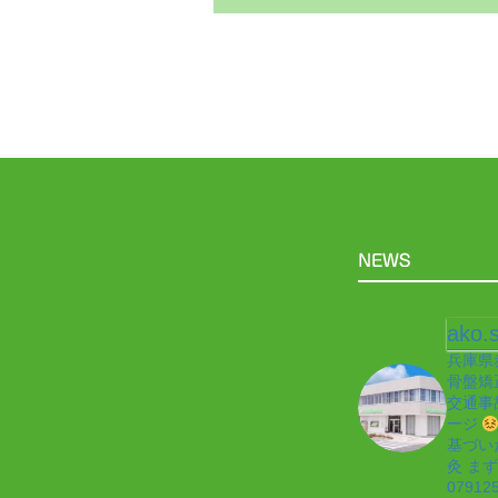
ako.s
兵庫県
骨盤矯
交通事
ージ
基づい
灸
まず
07912