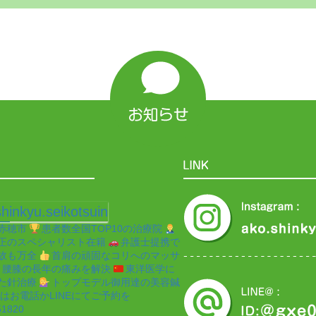
hinkyu.seikotsuin
赤穂市
患者数全国TOP10の治療院
正のスペシャリスト在籍
弁護士提携で
故も万全
首肩の頑固なコリへのマッサ
腰膝の長年の痛みを解決
東洋医学に
た針治療
トップモデル御用達の美容鍼
はお電話かLINEにてご予約を
51820